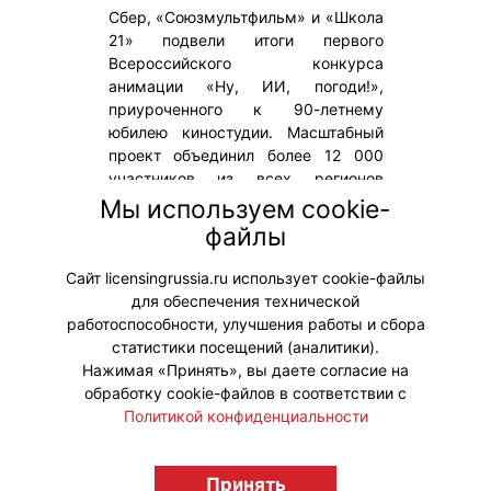
Сбер, «Союзмультфильм» и «Школа
21» подвели итоги первого
Всероссийского конкурса
анимации «Ну, ИИ, погоди!»,
приуроченного к 90-летнему
юбилею киностудии. Масштабный
проект объединил более 12 000
участников из всех регионов
России от Калининграда до
Мы используем cookie-
Камчатки, помог каждому
файлы
проверить и раскрыть свой
творческий потенциал.
Сайт licensingrussia.ru использует cookie-файлы
для обеспечения технической
#ПродвижениеБренда
работоспособности, улучшения работы и сбора
статистики посещений (аналитики).
Нажимая «Принять», вы даете согласие на
обработку cookie-файлов в соответствии с
Политикой конфиденциальности
© "Вестник лицензионного рынка",
licensingrussia.ru, 2009-2026 12+
Принять