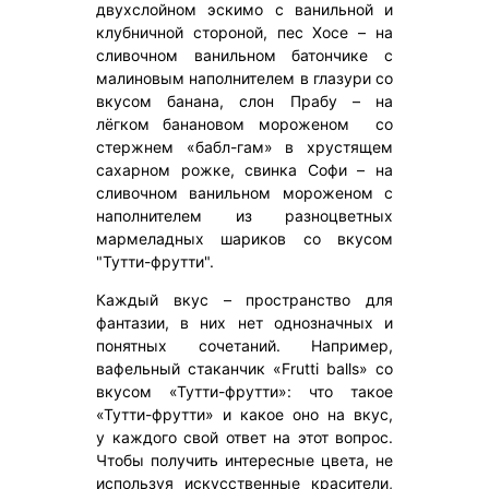
двухслойном эскимо с ванильной и
клубничной стороной, пес Хосе – на
сливочном ванильном батончике с
малиновым наполнителем в глазури со
вкусом банана, слон Прабу – на
лёгком банановом мороженом со
стержнем «бабл-гам» в хрустящем
сахарном рожке, свинка Софи – на
сливочном ванильном мороженом с
наполнителем из разноцветных
мармеладных шариков со вкусом
"Тутти-фрутти".
Каждый вкус – пространство для
фантазии, в них нет однозначных и
понятных сочетаний. Например,
вафельный стаканчик «Frutti balls» со
вкусом «Тутти-фрутти»: что такое
«Тутти-фрутти» и какое оно на вкус,
у каждого свой ответ на этот вопрос.
Чтобы получить интересные цвета, не
используя искусственные красители,