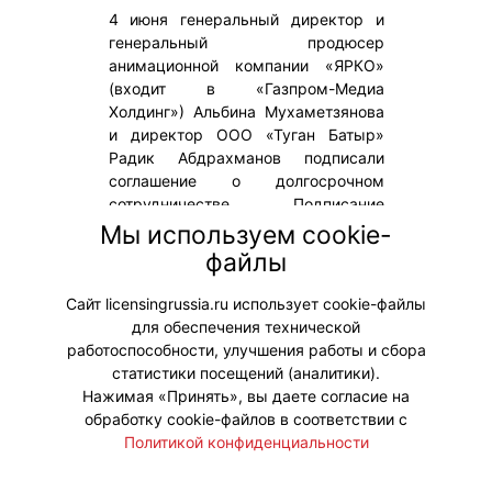
4 июня генеральный директор и
генеральный продюсер
анимационной компании «ЯРКО»
(входит в «Газпром-Медиа
Холдинг») Альбина Мухаметзянова
и директор ООО «Туган Батыр»
Радик Абдрахманов подписали
соглашение о долгосрочном
сотрудничестве. Подписание
состоялось на стенде «Газпром-
Мы используем cookie-
Медиа Холдинга» в рамках
файлы
Петербургского международного
экономического форума.
Сайт licensingrussia.ru использует cookie-файлы
для обеспечения технической
#ПродвижениеБренда
работоспособности, улучшения работы и сбора
статистики посещений (аналитики).
Нажимая «Принять», вы даете согласие на
обработку cookie-файлов в соответствии с
Политикой конфиденциальности
© "Вестник лицензионного рынка",