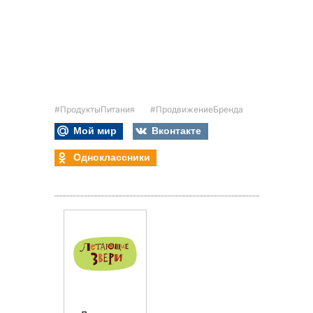
#ПродуктыПитания
#ПродвижениеБренда
Мой мир
Вконтакте
Одноклассники