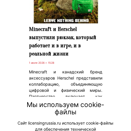
Minecraft и Herschel
выпустили рюкзак, который
работает и в игре, и в
реальной жизни
1 июля 2026 г. 15:28
Minecraft и канадский бренд
аксессуаров Herschel представили
коллаборацию, объединяющую
цифровой и физический миры.
Партнерство включает как
внутриигровой контент, так и
Мы используем cookie-
коллекцию реальных аксессуаров
файлы
в фирменной эстетике популярной
франшизы.
Сайт licensingrussia.ru использует cookie-файлы
для обеспечения технической
#Коллаборации