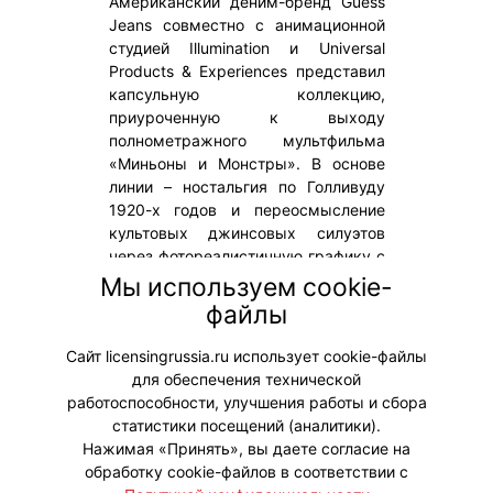
Американский деним-бренд Guess
Jeans совместно с анимационной
студией Illumination и Universal
Products & Experiences представил
капсульную коллекцию,
приуроченную к выходу
полнометражного мультфильма
«Миньоны и Монстры». В основе
линии – ностальгия по Голливуду
1920-х годов и переосмысление
культовых джинсовых силуэтов
через фотореалистичную графику с
участием знаменитых желтых
Мы используем cookie-
персонажей. Мировая премьера
файлы
фильма состоится 1 июля 2026
года.
Сайт licensingrussia.ru использует cookie-файлы
для обеспечения технической
#Коллаборации #ПродвижениеБренда
работоспособности, улучшения работы и сбора
статистики посещений (аналитики).
Нажимая «Принять», вы даете согласие на
обработку cookie-файлов в соответствии с