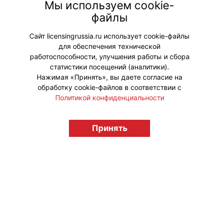
сессии деловой программы, где
Мы используем cookie-
представят уникальные бизнес-
файлы
кейсы и проведут серию
практических мастер-классов.
Сайт licensingrussia.ru использует cookie-файлы
для обеспечения технической
#ПродвижениеБренда
работоспособности, улучшения работы и сбора
статистики посещений (аналитики).
Нажимая «Принять», вы даете согласие на
обработку cookie-файлов в соответствии с
Политикой конфиденциальности
© "Вестник лицензионного рынка",
licensingrussia.ru, 2009-2026 12+
Принять