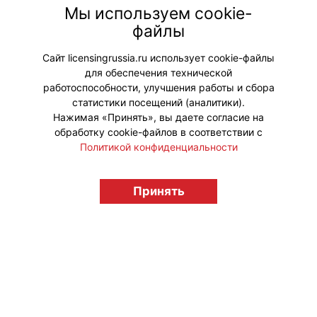
брендов на контрактное
Мы используем cookie-
производство (private label/OEM) и
файлы
глубокую адаптацию продукции под
требования российского ритейла.
Сайт licensingrussia.ru использует cookie-файлы
для обеспечения технической
#Мероприятия
работоспособности, улучшения работы и сбора
статистики посещений (аналитики).
Нажимая «Принять», вы даете согласие на
обработку cookie-файлов в соответствии с
Политикой конфиденциальности
© "Вестник лицензионного рынка",
licensingrussia.ru, 2009-2026 12+
Принять