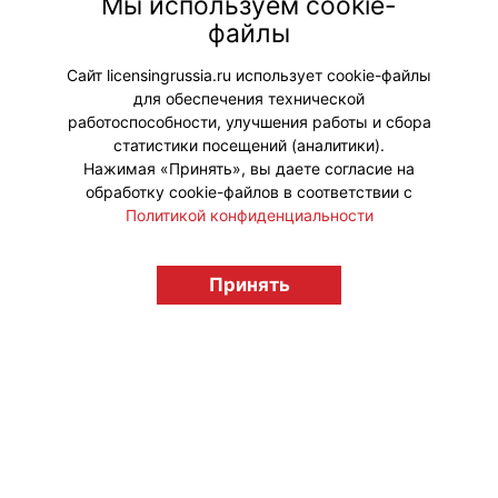
Мы используем cookie-
которого выступает анимационная
файлы
компания «ЯРКО» (входит в
«Газпром-Медиа Холдинг»).
Сайт licensingrussia.ru использует cookie-файлы
для обеспечения технической
#ПродвижениеБренда
работоспособности, улучшения работы и сбора
статистики посещений (аналитики).
Нажимая «Принять», вы даете согласие на
обработку cookie-файлов в соответствии с
Политикой конфиденциальности
© "Вестник лицензионного рынка",
licensingrussia.ru, 2009-2026 12+
Принять