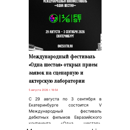
Международный фестиваль
«Одна шестая» открыл прием
заявок на сценарную и
актерскую лаборатории
5 августа 2026 г. 16:54
С 29 августа по 3 сентября в
Екатеринбурге состоится V
Международный фестиваль
дебютных фильмов Евразийского
континента «Одна шестая»,
партнером семейной программы