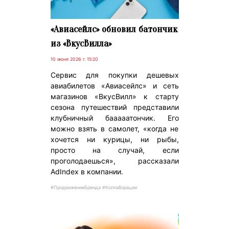
«Авиасейлс» обновил батончик
из «ВкусВилла»
10 июня 2026 г. 15:20
Сервис для покупки дешевых
авиабилетов «Авиасейлс» и сеть
магазинов «ВкусВилл» к старту
сезона путешествий представили
клубничный бааааатончик. Его
можно взять в самолет, «когда не
хочется ни курицы, ни рыбы,
просто на случай, если
проголодаешься», рассказали
AdIndex в компании.
#ПродвижениеБренда #Коллаборации