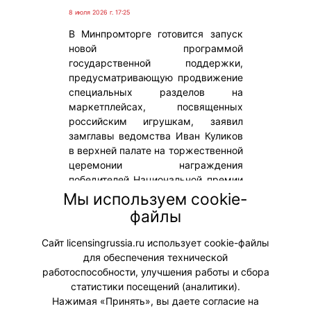
8 июля 2026 г. 17:25
В Минпромторге готовится запуск
новой программой
государственной поддержки,
предусматривающую продвижение
специальных разделов на
маркетплейсах, посвященных
российским игрушкам, заявил
замглавы ведомства Иван Куликов
в верхней палате на торжественной
церемонии награждения
победителей Национальной премии
в сфере товаров и услуг для детей
Мы используем cookie-
«Золотой медвежонок»,
файлы
сообщается на сайте сетевого
издания «СенатИнформ».
Сайт licensingrussia.ru использует cookie-файлы
для обеспечения технической
#Законодательство
работоспособности, улучшения работы и сбора
статистики посещений (аналитики).
Нажимая «Принять», вы даете согласие на