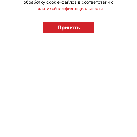
обработку cookie-файлов в соответствии с
Политикой конфиденциальности
© "Вестник лицензионного рынка",
licensingrussia.ru, 2009-2026 12+
Принять