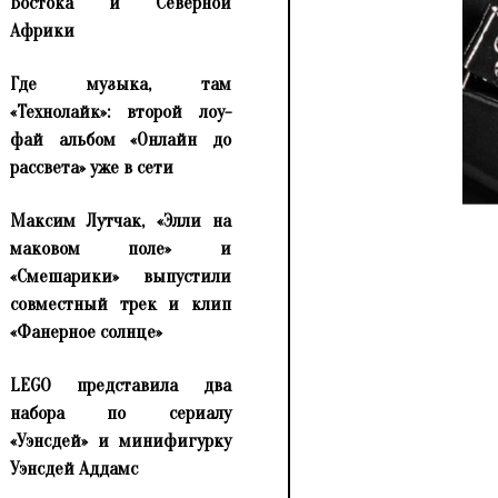
Востока и Северной
Африки
Где музыка, там
«Технолайк»: второй лоу-
фай альбом «Онлайн до
рассвета» уже в сети
Максим Лутчак, «Элли на
маковом поле» и
«Смешарики» выпустили
совместный трек и клип
«Фанерное солнце»
LEGO представила два
набора по сериалу
«Уэнсдей» и минифигурку
Уэнсдей Аддамс