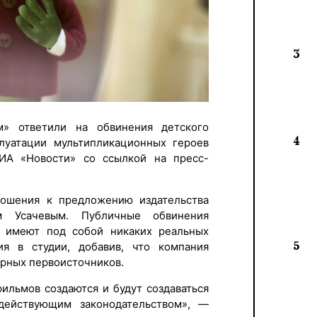
3
м» ответили на обвинения детского
4
плуатации мультипликационных героев
РИА «Новости» со ссылкой на пресс-
ошения к предложению издательства
м Усачевым. Публичные обвинения
е имеют под собой никаких реальных
5
я в студии, добавив, что компания
урных первоисточников.
ильмов создаются и будут создаваться
действующим законодательством», —