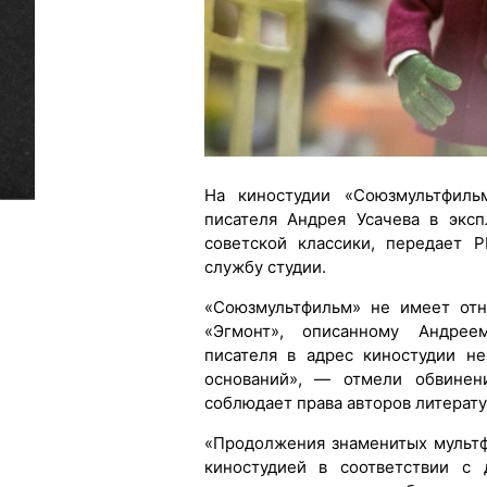
На киностудии «Союзмультфиль
писателя Андрея Усачева в экс
советской классики, передает 
службу студии.
«Союзмультфильм» не имеет отн
«Эгмонт», описанному Андрее
писателя в адрес киностудии н
оснований», — отмели обвинени
соблюдает права авторов литерат
«Продолжения знаменитых мультф
киностудией в соответствии с 