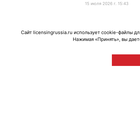
15 июля 2026 г. 15:43
#ПродвижениеБренда
Сайт licensingrussia.ru использует cookie-файлы 
Нажимая «Принять», вы даете
© "