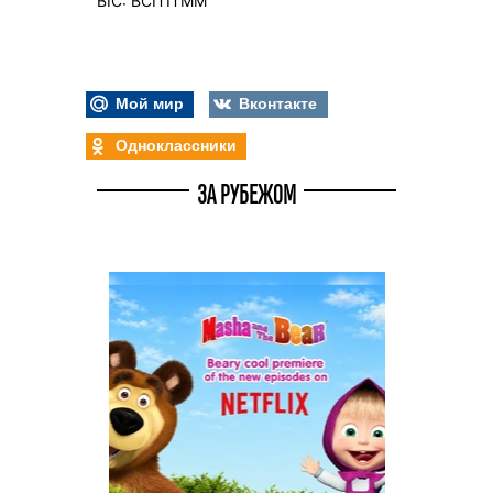
BIC: BCITITMM
Мой мир
Вконтакте
Одноклассники
ЗА РУБЕЖОМ