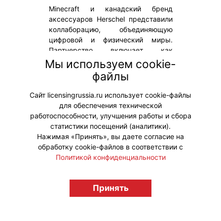
Minecraft и канадский бренд
аксессуаров Herschel представили
коллаборацию, объединяющую
цифровой и физический миры.
Партнерство включает как
внутриигровой контент, так и
Мы используем cookie-
коллекцию реальных аксессуаров
файлы
в фирменной эстетике популярной
франшизы.
Сайт licensingrussia.ru использует cookie-файлы
для обеспечения технической
#Коллаборации
работоспособности, улучшения работы и сбора
статистики посещений (аналитики).
Нажимая «Принять», вы даете согласие на
обработку cookie-файлов в соответствии с
Политикой конфиденциальности
© "Вестник лицензионного рынка",
licensingrussia.ru, 2009-2026 12+
Принять