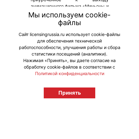
анимационного фильма «Миньоны и
монстры». В набор вошли
Мы используем cookie-
тематические блюда и
файлы
коллекционные фигурки в формате
blind box.
Сайт licensingrussia.ru использует cookie-файлы
для обеспечения технической
#Коллаборации
работоспособности, улучшения работы и сбора
статистики посещений (аналитики).
Нажимая «Принять», вы даете согласие на
обработку cookie-файлов в соответствии с
Политикой конфиденциальности
© "Вестник лицензионного рынка",
licensingrussia.ru, 2009-2026 12+
Принять