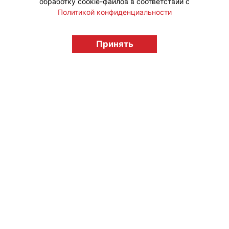
обработку cookie-файлов в соответствии с
Политикой конфиденциальности
© "Вестник лицензионного рынка",
licensingrussia.ru, 2009-2026 12+
Принять