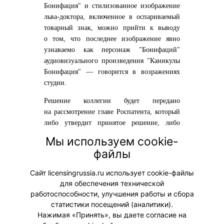
Бонифация" и стилизованное изображение
льва-доктора, включенное в оспариваемый
товарный знак, можно прийти к выводу
о том, что последнее изображение явно
узнаваемо как персонаж "Бонифаций"
аудиовизуального произведения "Каникулы
Бонифация" — говорится в возражениях
студии.
Решение коллегии будет передано
на рассмотрение главе Роспатента, который
либо утвердит принятое решение, либо
отправит материал на новое рассмотрение.
Мы используем cookie-
файлы
Сообщает сайт
ria.ru
Сайт licensingrussia.ru использует cookie-файлы
Мой мир
Вконтакте
для обеспечения технической
работоспособности, улучшения работы и сбора
Одноклассники
статистики посещений (аналитики).
Нажимая «Принять», вы даете согласие на