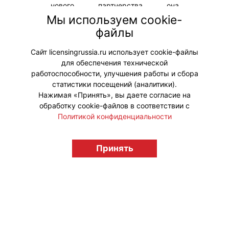
нового партнерства она
объединилась с The Pokemon
Мы используем cookie-
Company для создания пяти новых
файлы
наборов в дополнение к уже
существующим наборам Pokemon.
Сайт licensingrussia.ru использует cookie-файлы
для обеспечения технической
#Коллаборации #ПродвижениеБренда
работоспособности, улучшения работы и сбора
статистики посещений (аналитики).
Нажимая «Принять», вы даете согласие на
обработку cookie-файлов в соответствии с
Политикой конфиденциальности
© "Вестник лицензионного рынка",
licensingrussia.ru, 2009-2026 12+
Принять