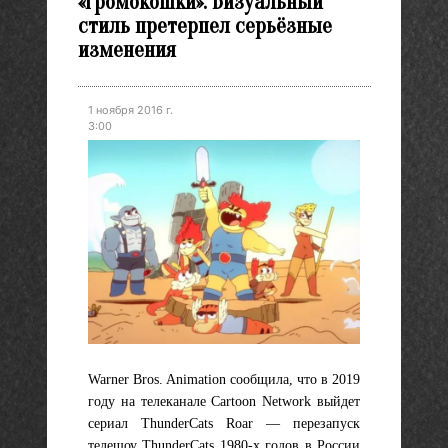
«Громокошки». Визуальный
стиль претерпел серьёзные
изменения
1 ноября 2016 г.
3:00
Warner Bros. Animation сообщила, что в 2019
году на телеканале Cartoon Network выйдет
сериал ThunderCats Roar — перезапуск
телешоу ThunderCats 1980-х годов в России