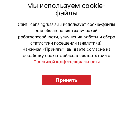
сериала позволили сформировать
Мы используем cookie-
абсолютно новый подход к игровым
файлы
лицензиям.
Сайт licensingrussia.ru использует cookie-файлы
для обеспечения технической
#ПродвижениеБренда
работоспособности, улучшения работы и сбора
статистики посещений (аналитики).
Нажимая «Принять», вы даете согласие на
обработку cookie-файлов в соответствии с
Политикой конфиденциальности
© "Вестник лицензионного рынка",
Принять
licensingrussia.ru, 2009-2026 12+