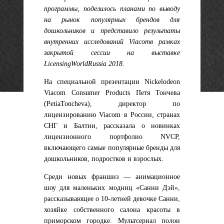
программы, поделилось планами по выводу
на рынок популярных брендов для
дошкольников и представило результаты
внутренних исследований
Viacom
в рамках
закрытой сессии на выставке
Licensing
World
Russia
2018.
На специальной презентации Nickelodeon
Viacom Consumer Products
Петя Тончева
(
Petia
Toncheva
),
директор по
лицензированию Viacom в России, странах
СНГ и Балтии, рассказала о новинках
лицензионного портфолио NVCP,
включающего самые популярные бренды для
дошкольников, подростков и взрослых.
Среди новых франшиз — анимационное
шоу для маленьких модниц
«Санни Дэй»
,
рассказывающее о 10-летней девочке Санни,
хозяйке собственного салона красоты в
приморском городке. Мультсериал полон