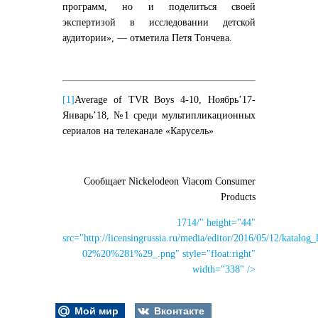
программ, но и поделиться своей
экспертизой в исследовании детской
аудитории», — отметила Петя Тончева.
[1]
Average of TVR Boys 4-10, Ноябрь’17-
Январь’18, №1 среди мультипликационных
сериалов на телеканале «Карусель»
Сообщает Nickelodeon Viacom Consumer
Products
1714/" height="44"
src="http://licensingrussia.ru/media/editor/2016/05/12/katalog_
02%20%281%29_.png" style="float:right"
width="338" />
Мой мир
Вконтакте