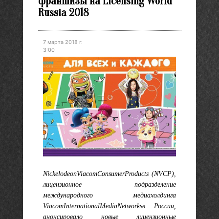
франшизы на Licensing World
Russia 2018
7 марта 2018 г.
3:00
Nickelodeon
Viacom
Consumer
Products
(
NVCP
),
лицензионное подразделение
международного медиахолдинга
Viacom
International
Media
Networks
в России,
анонсировало новые лицензионные