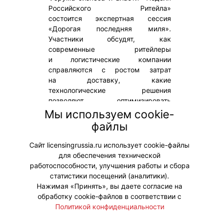
Российского Ритейла»
состоится экспертная сессия
«Дорогая последняя миля».
Участники обсудят, как
современные ритейлеры
и логистические компании
справляются с ростом затрат
на доставку, какие
технологические решения
позволяют оптимизировать
процессы и какие подходы
Мы используем cookie-
обеспечивают баланс между
файлы
скоростью, стоимостью
и качеством сервиса.
Сайт licensingrussia.ru использует cookie-файлы
для обеспечения технической
#Мероприятия
работоспособности, улучшения работы и сбора
статистики посещений (аналитики).
Нажимая «Принять», вы даете согласие на
обработку cookie-файлов в соответствии с
Политикой конфиденциальности