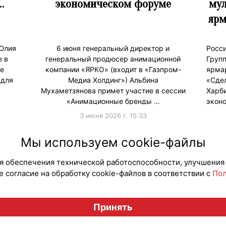
…
экономическом форуме
мул
ярм
 Юлия
6 июня генеральный директор и
Росс
е в
генеральный продюсер анимационной
Груп
е
компании «ЯРКО» (входит в «Газпром-
ярма
 для
Медиа Холдинг») Альбина
«Сде
Мухаметзянова примет участие в сессии
Харб
«Анимационные бренды …
экон
3 июня 2026 г. 15:33
#ПродвижениеБренда
#Продв
Мы используем cookie-файлы
для обеспечения технической работоспособности, улучшения
 согласие на обработку cookie-файлов в соответствии с
Пол
Вестник лицензионного рынка", licensingrussia.ru, 2009-2026
Принять