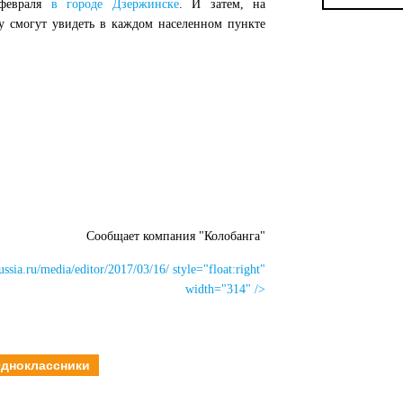
 февраля
в городе Дзержинске
. И затем, на
у смогут увидеть в каждом населенном пункте
Сообщает компания "Колобанга"
ussia.ru/media/editor/2017/03/16/ style="float:right"
width="314" />
дноклассники