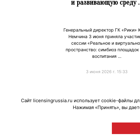
и развивающую среду 
Генеральный директор ГК «Рики»
Немчина 3 июня приняла участи
сессии «Реальное и виртуально
пространство: симбиоз площадок
воспитания …
3 июня 2026 г. 15:33
#ПродвижениеБренда
Сайт licensingrussia.ru использует cookie-файлы 
Нажимая «Принять», вы даете
© "