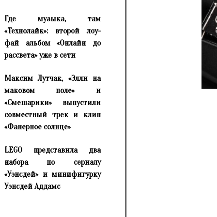
Где музыка, там
«Технолайк»: второй лоу-
фай альбом «Онлайн до
рассвета» уже в сети
Максим Лутчак, «Элли на
маковом поле» и
«Смешарики» выпустили
совместный трек и клип
«Фанерное солнце»
LEGO представила два
набора по сериалу
«Уэнсдей» и минифигурку
Уэнсдей Аддамс