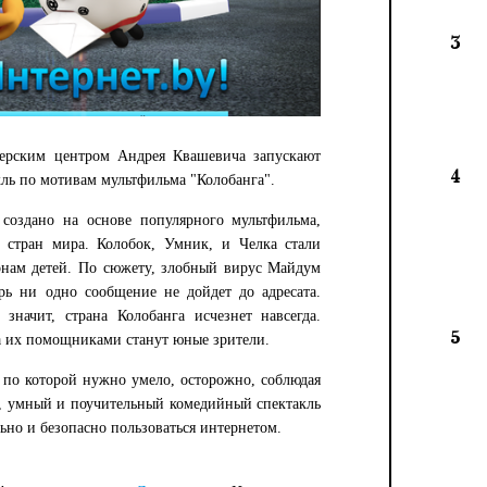
3
серским центром Андрея Квашевича запускают
4
ль по мотивам мультфильма "Колобанга".
 создано на основе популярного мультфильма,
 стран мира. Колобок, Умник, и Челка стали
нам детей. По сюжету, злобный вирус Майдум
рь ни одно сообщение не дойдет до адресата.
 значит, страна Колобанга исчезнет навсегда.
5
 а их помощниками станут юные зрители.
" по которой нужно умело, осторожно, соблюдая
й, умный и поучительный комедийный спектакль
ьно и безопасно пользоваться интернетом.