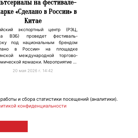
ьтсериалы на фестивале-
арке «Сделано в России» в
Китае
ийский экспортный центр (РЭЦ,
па ВЭБ) проведет фестиваль-
рку под национальным брендом
лано в России» на площадке
инской международной торгово-
омической ярмарки. Мероприятие …
20 мая 2026 г. 14:42
ижениеБренда
 работы и сбора статистики посещений (аналитики).
итикой конфиденциальности
 12+