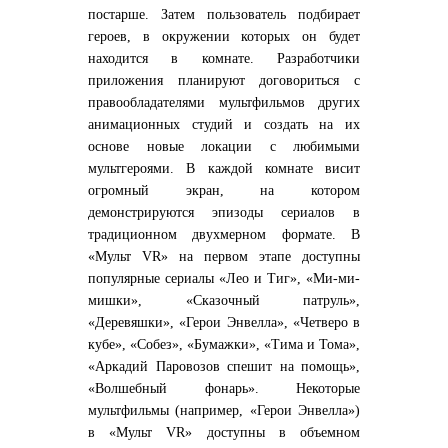
постарше. Затем пользователь подбирает
героев, в окружении которых он будет
находится в комнате. Разработчики
приложения планируют договориться с
правообладателями мультфильмов других
анимационных студий и создать на их
основе новые локации с любимыми
мультгероями. В каждой комнате висит
огромный экран, на котором
демонстрируются эпизоды сериалов в
традиционном двухмерном формате. В
«Мульт VR» на первом этапе доступны
популярные сериалы «Лео и Тиг», «Ми-ми-
мишки», «Сказочный патруль»,
«Деревяшки», «Герои Энвелла», «Четверо в
кубе», «Собез», «Бумажки», «Тима и Тома»,
«Аркадий Паровозов спешит на помощь»,
«Волшебный фонарь». Некоторые
мультфильмы (например, «Герои Энвелла»)
в «Мульт VR» доступны в объемном