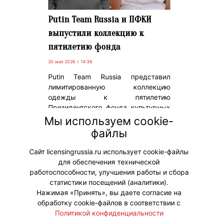
Putin Team Russia и ПФКИ
выпустили коллекцию к
пятилетию фонда
20 мая 2026 г. 14:36
Putin Team Russia представил
лимитированную коллекцию
одежды к пятилетию
Президентского фонда культурных
инициатив (ПФКИ). В капсулу вошли
Мы используем cookie-
бомбер, толстовки, жилеты,
файлы
футболки и специально
разработанные аксессуары.
Сайт licensingrussia.ru использует cookie-файлы
для обеспечения технической
#Коллаборации
работоспособности, улучшения работы и сбора
статистики посещений (аналитики).
Нажимая «Принять», вы даете согласие на
обработку cookie-файлов в соответствии с
Политикой конфиденциальности