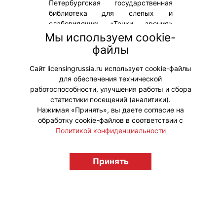
Петербургская государственная
библиотека для слепых и
слабовидящих «Точки зрения»
приняла участие в создании нового
Мы используем cookie-
эпизода популярного мультсериала
файлы
«Три кота», рассказали в комитете
по культуре.
Сайт licensingrussia.ru использует cookie-файлы
для обеспечения технической
#Коллаборации #ПродвижениеБренда
работоспособности, улучшения работы и сбора
статистики посещений (аналитики).
Нажимая «Принять», вы даете согласие на
обработку cookie-файлов в соответствии с
Политикой конфиденциальности
© "Вестник лицензионного рынка",
licensingrussia.ru, 2009-2026 12+
Принять