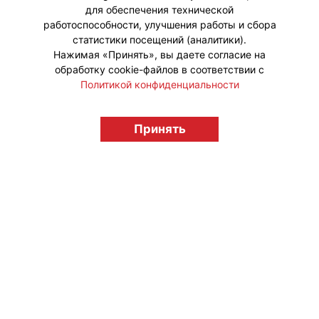
для обеспечения технической
#НовостиКаталога
работоспособности, улучшения работы и сбора
статистики посещений (аналитики).
Нажимая «Принять», вы даете согласие на
обработку cookie-файлов в соответствии с
Политикой конфиденциальности
© "Вестник лицензионного рынка",
Принять
licensingrussia.ru, 2009-2026 12+