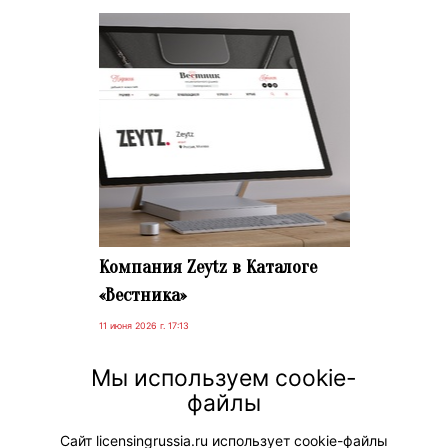
Компания Zeytz в Каталоге
«Вестника»
11 июня 2026 г. 17:13
Приглашаем вас посетить страницу
Мы используем cookie-
новой компании Zeytz в Каталоге
файлы
«Вестника».
Сайт licensingrussia.ru использует cookie-файлы