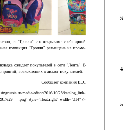
3
сезон, и "Тролли" его открывают с обширной
ьная коллекция "Тролли" размещена на промо-
ыкладка ожидает покупателей в сети "Лента". В
4
роприятий, вовлекающих в диалог покупателей.
Сообщает компания ELC
nsingrussia.ru/media/editor/2016/10/28/katalog_link-
1%29___.png" style="float:right" width="314" />
5