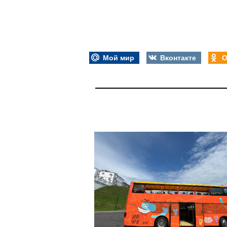
Мой мир
Вконтакте
О