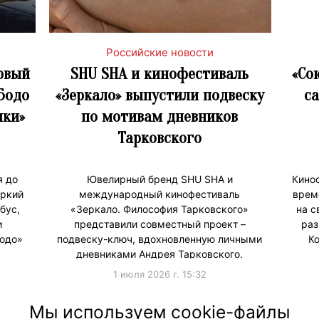
Российские новости
рвый
SHU SHA и кинофестиваль
«Со
Бодо
«Зеркало» выпустили подвеску
са
ики»
по мотивам дневников
Тарковского
я до
Ювелирный бренд SHU SHA и
Кино
яркий
международный кинофестиваль
врем
бус,
«Зеркало. Философия Тарковского»
на с
и
представили совместный проект –
раз
одо»
подвеску-ключ, вдохновленную личными
К
дневниками Андрея Тарковского.
1 июля 2026 г. 15:32
#Мерч
#Продв
Мы используем cookie-файлы