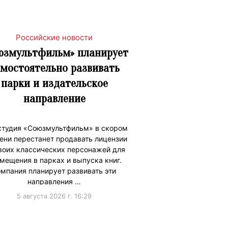
Российские новости
юзмультфильм» планирует
мостоятельно развивать
парки и издательское
направление
студия «Союзмультфильм» в скором
ени перестанет продавать лицензии
воих классических персонажей для
мещения в парках и выпуска книг.
омпания планирует развивать эти
направления …
5 августа 2026 г. 16:29
ижениеБренда