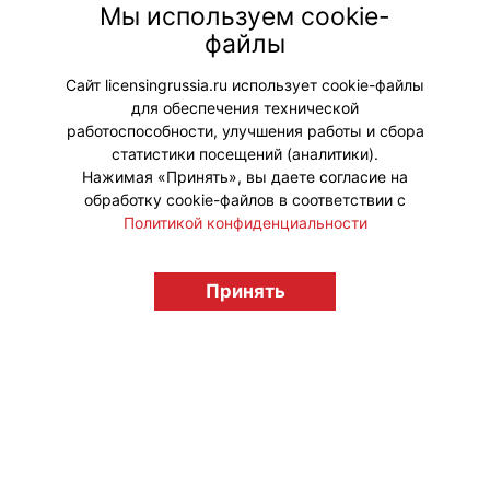
Мы используем cookie-
достаточно перспективным для обеих
файлы
сторон.
Сайт licensingrussia.ru использует cookie-файлы
Мой мир
Вконтакте
для обеспечения технической
работоспособности, улучшения работы и сбора
Одноклассники
статистики посещений (аналитики).
Нажимая «Принять», вы даете согласие на
обработку cookie-файлов в соответствии с
Политикой конфиденциальности
© "Вестник лицензионного рынка",
licensingrussia.ru, 2009-2026 12+
Принять