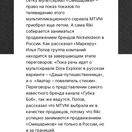
сетку мультсериал «Смешарики» –
право на показ показов по
телевидению этого
мультипликационного сериала MTVNI
приобрел еще летом. А сама Riki
собирается заниматься
продвижением брендов Nickelodeon в
России. Как рассказал «Маркеру»
Илья Попов группа компаний
находится за завершающем этапе
переговоров: «Пока речь идет о
мультсериале Dora Еxplorer в русском
варианте – «Даша-путешественница»,
и о «Аватар – повелитель стихии».
Переговоры о представлении самого
известного бренда канала «Губка
Боб», так же ведутся. Попов,
рассказал что MTVNI выбрала их в
качестве продавцов, потому что Riki
успешно занимаются продвижением
«Смешариков» не только в России, но
и за границей.