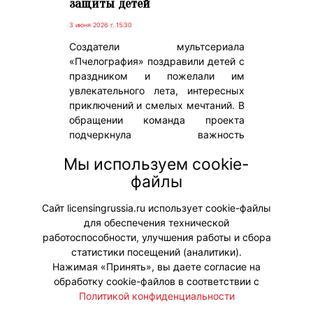
защиты детей
3 июня 2026 г. 15:30
Создатели мультсериала
«Пчелография» поздравили детей с
праздником и пожелали им
увлекательного лета, интересных
приключений и смелых мечтаний. В
обращении команда проекта
подчеркнула важность
любознательности, заботы о
Мы используем cookie-
природе и доброго отношения друг
файлы
к другу.
Сайт licensingrussia.ru использует cookie-файлы
для обеспечения технической
#ПродвижениеБренда
работоспособности, улучшения работы и сбора
статистики посещений (аналитики).
Нажимая «Принять», вы даете согласие на
обработку cookie-файлов в соответствии с
Политикой конфиденциальности