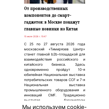
От производственных
компонентов до смарт-
гаджетов: в Москве покажут
главные новинки из Китая
15 июля 2026 г. 15:47
С 25 по 27 августа 2026 года
московский «Тимирязев Центр»
станет главной b2b-площадкой для
взаимодействия российского и
китайского бизнеса. Здесь
одновременно пройдут 10-я
юбилейная Национальная выставка
потребительских товаров CCF и 7-я
Национальная выставка
промышленного оборудования и
инноваций CMF. Традиционно
выступая барометром
двустороннего партнерства, эти
Мы используем cookie-