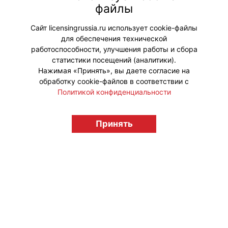
проекты ежегодно показывают, как
файлы
адаптируется бизнес и в каких
направлениях развивается спрос.
Сайт licensingrussia.ru использует cookie-файлы
для обеспечения технической
#Мероприятия
работоспособности, улучшения работы и сбора
статистики посещений (аналитики).
Нажимая «Принять», вы даете согласие на
обработку cookie-файлов в соответствии с
Политикой конфиденциальности
© "Вестник лицензионного рынка",
licensingrussia.ru, 2009-2026 12+
Принять