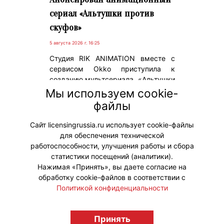
сериал «Альтушки против
скуфов»
5 августа 2026 г. 16:25
Студия RIK ANIMATION вместе с
сервисом Okko приступила к
созданию мультсериала «Альтушки
против скуфов» – адаптации
Мы используем cookie-
российской игры. Релиз пилота
файлы
эксклюзивно состоится в 2027 году
на медиаплатформе.
Сайт licensingrussia.ru использует cookie-файлы
для обеспечения технической
#ПродвижениеБренда
работоспособности, улучшения работы и сбора
статистики посещений (аналитики).
Нажимая «Принять», вы даете согласие на
обработку cookie-файлов в соответствии с
Политикой конфиденциальности
© "Вестник лицензионного рынка",
licensingrussia.ru, 2009-2026 12+
Принять