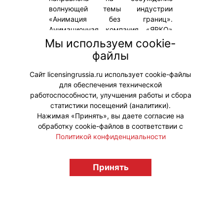
волнующей темы индустрии
«Анимация без границ».
Анимационная компания «ЯРКО»
(входит в «Газпром-Медиа
Мы используем cookie-
Холдинг») – один из ключевых
файлы
партнеров ежегодного масштабного
события.
Сайт licensingrussia.ru использует cookie-файлы
для обеспечения технической
#ПродвижениеБренда
работоспособности, улучшения работы и сбора
статистики посещений (аналитики).
Нажимая «Принять», вы даете согласие на
обработку cookie-файлов в соответствии с
Политикой конфиденциальности
© "Вестник лицензионного рынка",
licensingrussia.ru, 2009-2026 12+
Принять