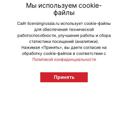
Мы используем cookie-
Эгмонт по Центральной и Восточной
файлы
Европе.
Сайт licensingrussia.ru использует cookie-файлы
Мой мир
Вконтакте
для обеспечения технической
работоспособности, улучшения работы и сбора
Одноклассники
статистики посещений (аналитики).
Нажимая «Принять», вы даете согласие на
обработку cookie-файлов в соответствии с
Политикой конфиденциальности
© "Вестник лицензионного рынка",
licensingrussia.ru, 2009-2026 12+
Принять