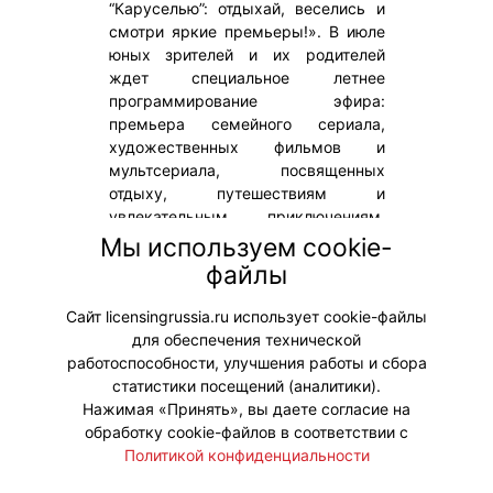
“Каруселью”: отдыхай, веселись и
смотри яркие премьеры!». В июле
юных зрителей и их родителей
ждет специальное летнее
программирование эфира:
премьера семейного сериала,
художественных фильмов и
мультсериала, посвященных
отдыху, путешествиям и
увлекательным приключениям.
«Семейное лето с “Каруселью”» –
Мы используем cookie-
это возможность классно провести
файлы
летние каникулы и получить заряд
отличного настроения на все лето!
Сайт licensingrussia.ru использует cookie-файлы
для обеспечения технической
#ПродвижениеБренда
работоспособности, улучшения работы и сбора
статистики посещений (аналитики).
Нажимая «Принять», вы даете согласие на
обработку cookie-файлов в соответствии с
Политикой конфиденциальности