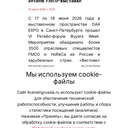
летней FMCG-выставке
24 июня 2026 г. 15:23
С 17 по 18 июня 2026 года в
выставочном пространстве DAA
EXPO в Санкт-Петербурге прошел
VI Ретейл-форум Buyers Week.
Мероприятие объединило более
3500 отраслевых специалистов
FMCG и HoReCa из России и
зарубежных стран. «Вестник»
традиционно выступил
информационным партнером
Мы используем cookie-
события. На мероприятии
файлы
распространялся весенний выпуск
журнала.
Сайт licensingrussia.ru использует cookie-файлы
для обеспечения технической
#Мероприятия
работоспособности, улучшения работы и сбора
статистики посещений (аналитики).
Нажимая «Принять», вы даете согласие на
обработку cookie-файлов в соответствии с