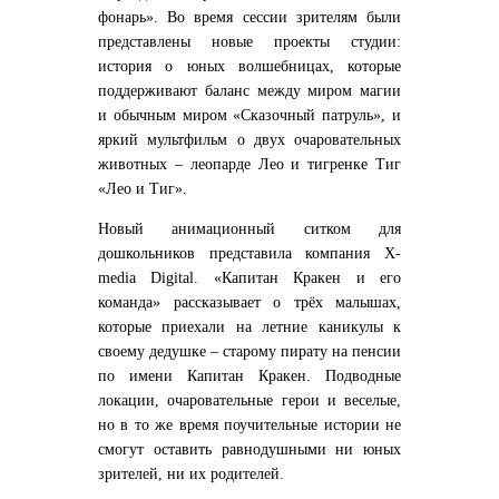
фонарь». Во время сессии зрителям были
представлены новые проекты студии:
история о юных волшебницах, которые
поддерживают баланс между миром магии
и обычным миром «Сказочный патруль», и
яркий мультфильм о двух очаровательных
животных – леопарде Лео и тигренке Тиг
«Лео и Тиг».
Новый анимационный ситком для
дошкольников представила компания X-
media Digital. «Капитан Кракен и его
команда» рассказывает о трёх малышах,
которые приехали на летние каникулы к
своему дедушке – старому пирату на пенсии
по имени Капитан Кракен. Подводные
локации, очаровательные герои и веселые,
но в то же время поучительные истории не
смогут оставить равнодушными ни юных
зрителей, ни их родителей.