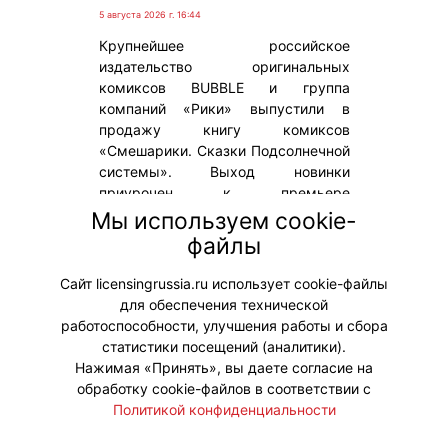
5 августа 2026 г. 16:44
Крупнейшее российское
издательство оригинальных
комиксов BUBBLE и группа
компаний «Рики» выпустили в
продажу книгу комиксов
«Смешарики. Сказки Подсолнечной
системы». Выход новинки
приурочен к премьере
полнометражного игрового
Мы используем cookie-
фильма СМЕШАРИКИ СКВОЗЬ
файлы
ВСЕЛЕННЫЕ, которая состоится 6
августа.
Сайт licensingrussia.ru использует cookie-файлы
для обеспечения технической
#ПродвижениеБренда
работоспособности, улучшения работы и сбора
статистики посещений (аналитики).
Нажимая «Принять», вы даете согласие на
обработку cookie-файлов в соответствии с
Политикой конфиденциальности