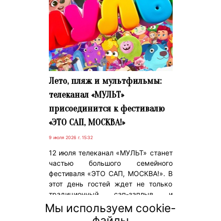
Лето, пляж и мультфильмы:
телеканал «МУЛЬТ»
присоединится к фестивалю
«ЭТО САП, МОСКВА!»
9 июля 2026 г. 15:32
12 июля телеканал «МУЛЬТ» станет
частью большого семейного
фестиваля «ЭТО САП, МОСКВА!». В
этот день гостей ждет не только
традиционный сап-заплыв и
множество развлечений, но и
Мы используем cookie-
специальная программа с
файлы