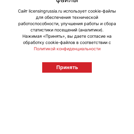
показами под открытым небом от
телеканала «МУЛЬТ».
Сайт licensingrussia.ru использует cookie-файлы
для обеспечения технической
#ПродвижениеБренда
работоспособности, улучшения работы и сбора
статистики посещений (аналитики).
Нажимая «Принять», вы даете согласие на
обработку cookie-файлов в соответствии с
Политикой конфиденциальности
© "Вестник лицензионного рынка",
licensingrussia.ru, 2009-2026 12+
Принять