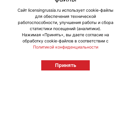
Disney x Formula 1 Fuel the Magic.
Сайт licensingrussia.ru использует cookie-файлы
для обеспечения технической
#Коллаборации
работоспособности, улучшения работы и сбора
статистики посещений (аналитики).
Нажимая «Принять», вы даете согласие на
обработку cookie-файлов в соответствии с
Политикой конфиденциальности
© "Вестник лицензионного рынка",
Принять
licensingrussia.ru, 2009-2026 12+