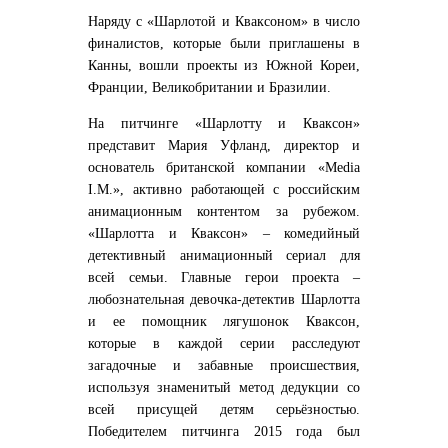
Наряду с «Шарлотой и Кваксоном» в число
финалистов, которые были приглашены в
Канны, вошли проекты из Южной Кореи,
Франции, Великобритании и Бразилии.
На питчинге «Шарлотту и Кваксон»
представит Мария Уфланд, директор и
основатель британской компании «Media
I.M.», активно работающей с российским
анимационным контентом за рубежом.
«Шарлотта и Кваксон» – комедийный
детективный анимационный сериал для
всей семьи. Главные герои проекта –
любознательная девочка-детектив Шарлотта
и ее помощник лягушонок Кваксон,
которые в каждой серии расследуют
загадочные и забавные происшествия,
используя знаменитый метод дедукции со
всей присущей детям серьёзностью.
Победителем питчинга 2015 года был