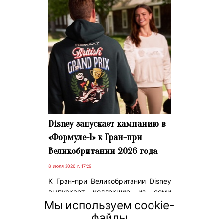
Disney запускает кампанию в
«Формуле-1» к Гран-при
Великобритании 2026 года
8 июля 2026 г. 17:29
К Гран-при Великобритании Disney
выпускает коллекцию из семи
предметов. Это событие станет
Мы используем cookie-
европейской премьерой кампании
файлы