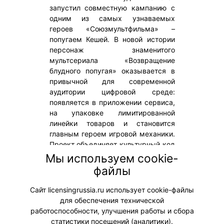
запустил совместную кампанию с
одним из самых узнаваемых
героев «Союзмультфильма» –
попугаем Кешей. В новой истории
персонаж знаменитого
мультсериала «Возвращение
блудного попугая» оказывается в
привычной для современной
аудитории цифровой среде:
появляется в приложении сервиса,
на упаковке лимитированной
линейки товаров и становится
главным героем игровой механики.
Проект объединяет культурный код
классической анимации с
Мы используем cookie-
современным пользовательским
файлы
опытом.
Сайт licensingrussia.ru использует cookie-файлы
для обеспечения технической
#ПродвижениеБренда #Коллаборации
работоспособности, улучшения работы и сбора
статистики посещений (аналитики).