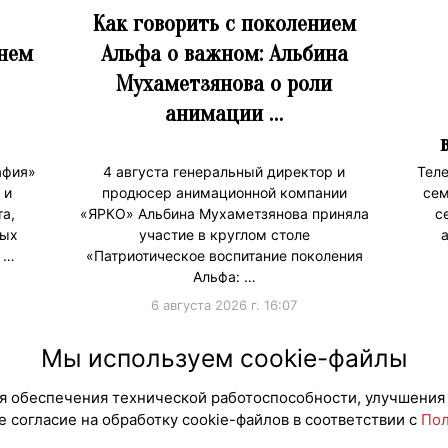
Как говорить с поколением
Днем
Альфа о важном: Альбина
Мухаметзянова о роли
анимации …
афия»
4 августа генеральный директор и
Теле
 и
продюсер анимационной компании
сем
а,
«ЯРКО» Альбина Мухаметзянова приняла
с
лых
участие в круглом столе
 …
«Патриотическое воспитание поколения
Альфа: …
6 августа 2026 г. 16:07
#ПродвижениеБренда
Мы используем cookie-файлы
для обеспечения технической работоспособности, улучшения
 согласие на обработку cookie-файлов в соответствии с
Пол