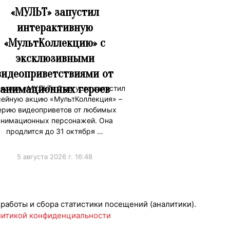
«МУЛЬТ» запустил
интерактивную
«МультКоллекцию» с
эксклюзивными
видеоприветствиями от
анимационных героев
канал «МУЛЬТ» 3 августа запустил
ейную акцию «МультКоллекция» –
ерию видеоприветов от любимых
анимационных персонажей. Она
продлится до 31 октября …
5 августа 2026 г. 16:48
 работы и сбора статистики посещений (аналитики).
итикой конфиденциальности