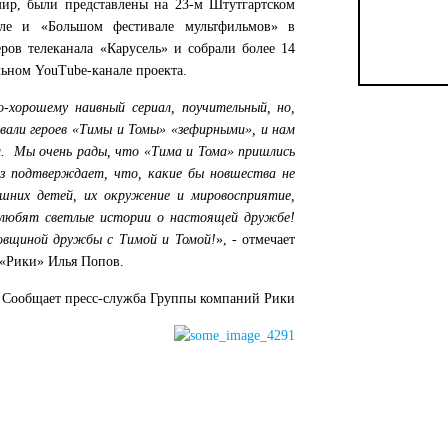
р, были представлены на 23-м Штутгартском
ле и «Большом фестивале мультфильмов» в
ров телеканала «Карусель» и собрали более 14
ьном YouTube-канале проекта.
о-хорошему наивный сериал, поучительный, но,
звали героев «Тимы и Томы» «зефирными», и нам
 Мы очень рады, что «Тима и Тома» пришлись
аз подтверждает, что, какие бы новшества не
шних детей, их окружение и мировосприятие,
, любят светлые истории о настоящей дружбе!
довщиной дружбы с Тимой и Томой!
», - отмечает
«Рики» Илья Попов.
Сообщает пресс-служба Группы компаний Рики