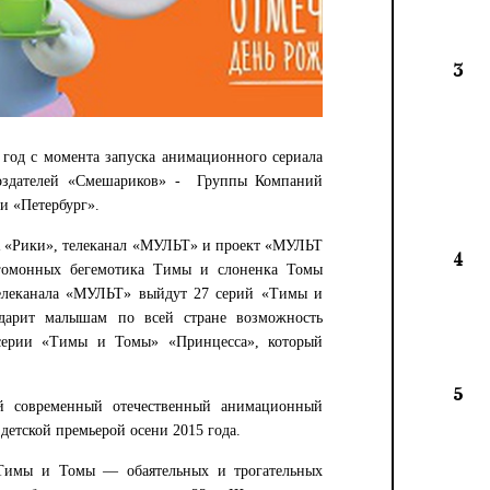
3
о год с момента запуска анимационного сериала
оздателей «Смешариков» - Группы Компаний
 «Петербург».
ГК «Рики», телеканал «МУЛЬТ» и проект «МУЛЬТ
4
гомонных бегемотика Тимы и слоненка Томы
елеканала «МУЛЬТ» выйдут 27 серий «Тимы и
арит малышам по всей стране возможность
серии «Тимы и Томы» «Принцесса», который
5
й современный отечественный анимационный
 детской премьерой осени 2015 года.
Тимы и Томы — обаятельных и трогательных