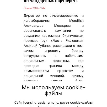
нестандартных партнерств
15 июля 2026 г. 15:24
Директор по лицензированию и
коллаборациям Mundfish
Александра Месяцева и
сооснователь компании по
созданию кастомных бионических
протезов рук «Часть Человека»
Алексей Губанов рассказали о том,
зачем игровому бренду
сотрудничать с небольшим
социальным проектом, где
проходит граница между
коммерческим проектом и
социальной миссией, почему
эстетика может быть
инструментом адаптации и что на
Мы используем cookie-
самом деле определяет ценность
файлы
партнерства – охваты, продажи или
влияние на культуру.
Сайт licensingrussia.ru использует cookie-файлы