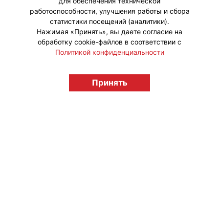
для обеспечения технической
#Коллаборации #ПродвижениеБренда
работоспособности, улучшения работы и сбора
статистики посещений (аналитики).
Нажимая «Принять», вы даете согласие на
обработку cookie-файлов в соответствии с
Политикой конфиденциальности
© "Вестник лицензионного рынка",
licensingrussia.ru, 2009-2026 12+
Принять