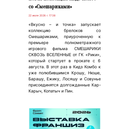
со «Смешариками»
22 июля 2026 г. 17:38
«Вкусно – и точка» запускает
коллекцию брелоков со
Смешариками, приуроченную к
премьере полнометражного
игрового фильма СМЕШАРИКИ
СКВОЗЬ ВСЕЛЕННЫЕ от ГК «Рики»,
который стартует в прокате с 6
августа. В этот раз в Кидз Комбо к
уже полюбившимся Крошу, Нюше,
Барашу, Ежику, Лосяшу и Совунье
присоединятся долгожданные Кар-
Карыч, Копатыч и Пин.