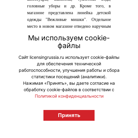
головные уборы и др. Кроме того, в
магазине представлена линейка детской
одежды "Вежливые мишки". Отдельное
место в новом магазине отведено наручным
мужским часам.
Мы используем cookie-
файлы
Сообщает портал
FashionUnited
Сайт licensingrussia.ru использует cookie-файлы
Мой мир
Вконтакте
для обеспечения технической
работоспособности, улучшения работы и сбора
Одноклассники
статистики посещений (аналитики).
Нажимая «Принять», вы даете согласие на
обработку cookie-файлов в соответствии с
Политикой конфиденциальности
© "Вестник лицензионного рынка",
licensingrussia.ru, 2009-2026 12+
Принять