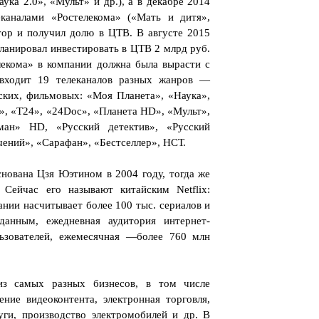
ука 2.0», «Мульт» и др.), а в декабре 2014
еканалами «Ростелекома» («Мать и дитя»,
тор и получил долю в ЦТВ. В августе 2015
ланировал инвестировать в ЦТВ 2 млрд руб.
екома» в компании должна была вырасти с
входит 19 телеканалов разных жанров —
тских, фильмовых: «Моя Планета», «Наука»,
», «Т24», «24Doc», «Планета HD», «Мульт»,
ан» HD, «Русский детектив», «Русский
чений», «Сарафан», «Бестселлер», НСТ.
снована Цзя Юэтином в 2004 году, тогда же
 Сейчас его называют китайским Netflix:
ании насчитывает более 100 тыс. сериалов и
анным, ежедневная аудитория интернет-
ьзователей, ежемесячная —более 760 млн
из самых разных бизнесов, в том числе
ение видеоконтента, электронная торговля,
уги, производство электромобилей и др. В