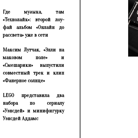
Где музыка, там
«Технолайк»: второй лоу-
фай альбом «Онлайн до
рассвета» уже в сети
Максим Лутчак, «Элли на
маковом поле» и
«Смешарики» выпустили
совместный трек и клип
«Фанерное солнце»
LEGO представила два
набора по сериалу
«Уэнсдей» и минифигурку
Уэнсдей Аддамс