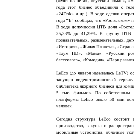
(«Моя планета», «Русский роман», «На
года этот бизнес объединили с тел
«24Dok» и др.). В ходе сделки опера
года “Ъ” сообщал, что «Ростелеком» п
В ходе допэмиссии ЦТВ доля «Ростел
25,33% до 41,29%. В группу ЦТВ 
познавательных, развлекательных, де
«История», «Живая Планета», «Страна
«Тлум HD», «Мама», «Русский ром
бестселлер», «Комедия», «Парк развле
LeEco (до января называлась LeTV) о
запущен видеостриминговый сервис.
библиотека якорного бизнеса для комп
5 тыс. фильмов. По собственным д
платформы LeEco около 50 млн пол
человек.
Сегодня структура LeEco состоит 
производство, закупка и распростран
мобильные устройства, облачные усл