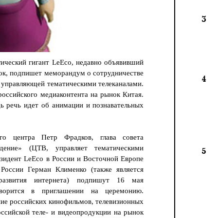
3
ический гигант LeEco, недавно объявивший
ок, подпишет меморандум о сотрудничестве
4
 управляющей тематическими телеканалами.
российского медиаконтента на рынок Китая.
ь речь идет об анимации и познавательных
ого центра Петр Фрадков, глава совета
дение» (ЦТВ, управляет тематическими
5
зидент LeEco в России и Восточной Европе
России Герман Клименко (также является
 развития интернета) подпишут 16 мая
оворится в приглашении на церемонию.
ие российских кинофильмов, телевизионных
оссийской теле- и видеопродукции на рынок