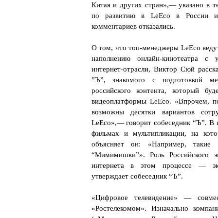
Китая и других стран»,— указано в т
по развитию в LeEco в России и
комментариев отказались.
О том, что топ-менеджеры LeEco веду
наполнению онлайн-кинотеатра с 
интернет-отрасли, Виктор Сюй расск
”Ъ”, знакомого с подготовкой м
российского контента, который бу
видеоплатформы LeEco. «Впрочем, п
возможны десятки вариантов сотру
LeEco»,— говорит собеседник “Ъ”. В 
фильмах и мультипликации, на кот
объясняет он: «Например, такие
“Мимимишки”». Роль Российского э
интернета в этом процессе — экс
утверждает собеседник “Ъ”.
«Цифровое телевидение» — совме
«Ростелекомом». Изначально компа