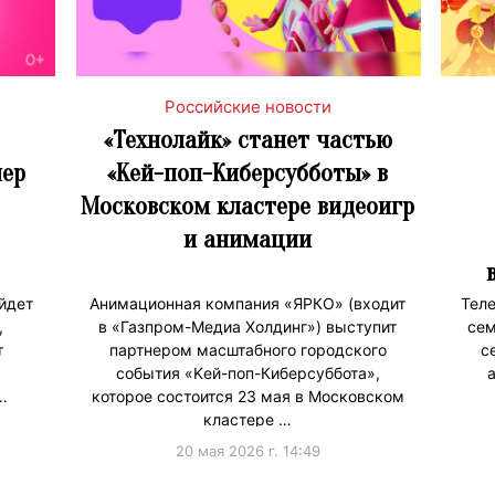
Российские новости
«Технолайк» станет частью
ер
«Kей-поп-Киберсубботы» в
Московском кластере видеоигр
и анимации
ойдет
Анимационная компания «ЯРКО» (входит
Теле
,
в «Газпром-Медиа Холдинг») выступит
сем
т
партнером масштабного городского
с
события «Kей-поп-Киберсуббота»,
…
которое состоится 23 мая в Московском
кластере …
20 мая 2026 г. 14:49
#ПродвижениеБренда