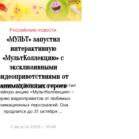
Российские новости
«МУЛЬТ» запустил
интерактивную
«МультКоллекцию» с
эксклюзивными
видеоприветствиями от
анимационных героев
канал «МУЛЬТ» 3 августа запустил
ейную акцию «МультКоллекция» –
ерию видеоприветов от любимых
анимационных персонажей. Она
продлится до 31 октября …
5 августа 2026 г. 16:48