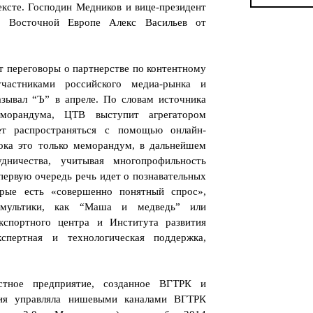
ексте. Господин Медников и вице-президент
 Восточной Европе Алекс Васильев от
т переговоры о партнерстве по контентному
участниками российского медиа-рынка и
азывал “Ъ” в апреле. По словам источника
еморандума, ЦТВ выступит агрегатором
дет распространяться с помощью онлайн-
ока это только меморандум, в дальнейшем
дничества, учитывая многопрофильность
первую очередь речь идет о познавательных
орые есть «совершенно понятный спрос»,
 мультики, как “Маша и медведь” или
кспортного центра и Института развития
пертная и технологическая поддержка,
стное предприятие, созданное ВГТРК и
ния управляла нишевыми каналами ВГТРК