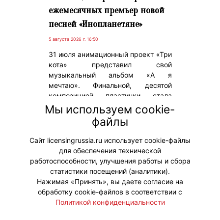
ежемесячных премьер новой
песней «Инопланетяне»
5 августа 2026 г. 16:50
31 июля анимационный проект «Три
кота» представил свой
музыкальный альбом «А я
мечтаю». Финальной, десятой
композицией пластинки стала
новая песня «Инопланетяне»,
Мы используем cookie-
которая завершила серию
файлы
ежемесячных музыкальных
премьер.
Сайт licensingrussia.ru использует cookie-файлы
для обеспечения технической
#ПродвижениеБренда
работоспособности, улучшения работы и сбора
статистики посещений (аналитики).
Нажимая «Принять», вы даете согласие на
обработку cookie-файлов в соответствии с
Политикой конфиденциальности