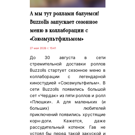
А мы тут роллами балуемся!
Buzzolls запускает сезонное
меню в коллаборации с
«Союзмультфильмом»
27 мая 2026 г. 15:41
До 30 августа в сети
стремительной доставки роллов
Buzzolls стартует сезонное меню в
коллаборации с легендарной
киностудией «Союзмультфильм». В
сети Buzzolls появились большой
сет «Чердак» из пяти роллов и ролл
«Плюшки». А для маленьких (и
больших) любителей
приключений появились хрустящие
корн-доги. Кажется, даже
рассудительный котенок Гав не
устоял бы перед такой закуской и