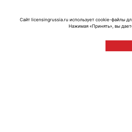
#НовостиКаталога
Сайт licensingrussia.ru использует cookie-файлы 
Нажимая «Принять», вы даете
© "