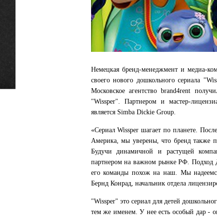
Немецкая бренд-менеджмент и медиа-ком
своего нового дошкольного сериала "Wis
Московское агентство brand4rent получ
"Wissper". Партнером и мастер-лицен
является Simba Dickie Group.
«Сериал Wissper шагает по планете. Пос
Америка, мы уверены, что бренд также 
Будучи динамичной и растущей компан
партнером на важном рынке РФ. Подход Д
его команды похож на наш. Мы надеемся
Бернд Конрад, начальник отдела лицензи
"Wissper" это сериал для детей дошкольно
тем же именем. У нее есть особый дар - 