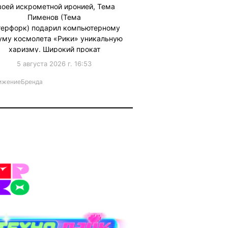
воей искрометной иронией, Тема
Пименов (Тема
терфорк) подарил компьютерному
уму космолета «Рики» уникальную
харизму. Широкий прокат
фантастического игрового
5 августа 2026 г. 16:53
фильма СМЕШАРИКИ СКВОЗЬ
ВСЕЛЕННЫЕ стартует 6 …
ижениеБренда