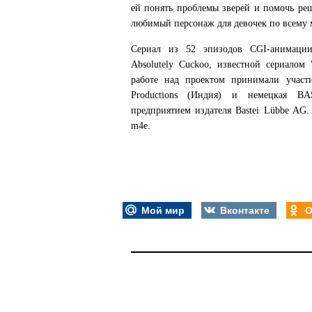
ей понять проблемы зверей и помочь ре
любимый персонаж для девочек по всему 
Сериал из 52 эпизодов CGI-анимации
Absolutely Cuckoo, известной сериало
работе над проектом принимали участие
Productions (Индия) и немецкая B
предприятием издателя Bastei Lübbe AG
m4e.
Мой мир
Вконтакте
О