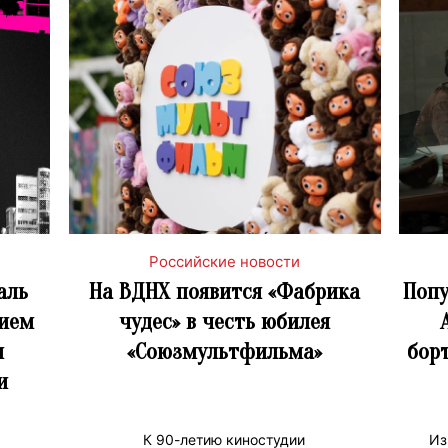
Российские новости
аль
На ВДНХ появится «Фабрика
Попу
рием
чудес» в честь юбилея
и
«Союзмультфильма»
бор
и
К 90-летию киностудии
Из