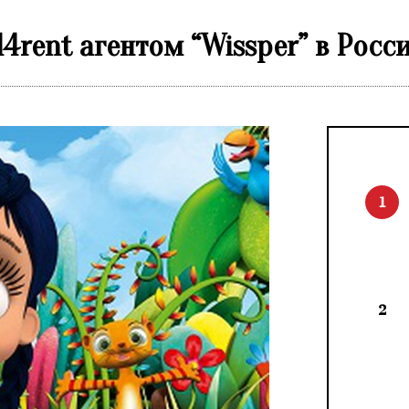
rent агентом “Wissper” в Росс
1
2