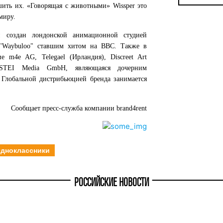
шить их. «Говорящая с животными» Wissper это
миру.
 создан лондонской анимационной студией
м "Waybuloo" ставшим хитом на BBC. Также в
 m4e AG, Telegael (Ирландия), Discreet Art
ASTEI Media GmbH, являющаяся дочерним
. Глобальной дистрибьюцией бренда занимается
Сообщает пресс-служба компании brand4rent
дноклассники
РОССИЙСКИЕ НОВОСТИ