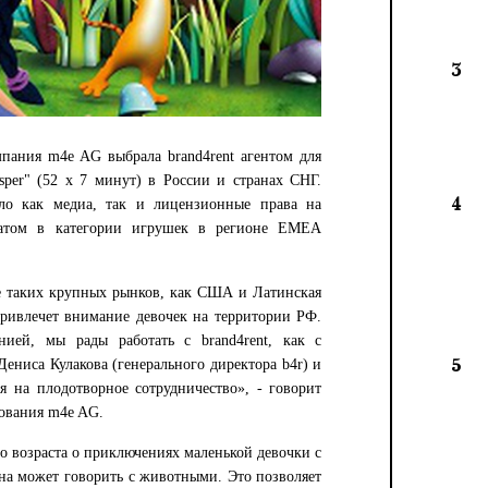
3
пания m4e AG выбрала brand4rent агентом для
sper" (52 х 7 минут) в России и странах СНГ.
4
ило как медиа, так и лицензионные права на
зиатом в категории игрушек в регионе EMEA
ле таких крупных рынков, как США и Латинская
привлечет внимание девочек на территории РФ.
ией, мы рады работать с brand4rent, как c
5
ениса Кулакова (генерального директора b4r) и
 на плодотворное сотрудничество», - говорит
рования m4e AG.
го возраста о приключениях маленькой девочки с
она может говорить с животными. Это позволяет