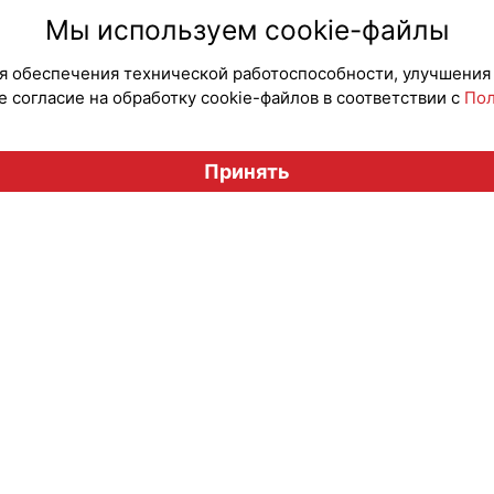
#НовыеЛицензии
#Роспатент
#Новые
Мы используем cookie-файлы
для обеспечения технической работоспособности, улучшения
 согласие на обработку cookie-файлов в соответствии с
Пол
Вестник лицензионного рынка", licensingrussia.ru, 2009-2026
Принять