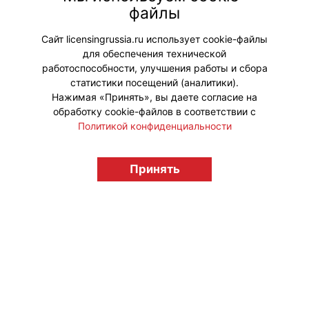
коллекцию уходовых средств с
файлы
персонажами мультфильма
«Котенок по имени Гав».
Сайт licensingrussia.ru использует cookie-файлы
для обеспечения технической
#ПродвижениеБренда #Коллаборации
работоспособности, улучшения работы и сбора
статистики посещений (аналитики).
Нажимая «Принять», вы даете согласие на
обработку cookie-файлов в соответствии с
Политикой конфиденциальности
© "Вестник лицензионного рынка",
licensingrussia.ru, 2009-2026 12+
Принять