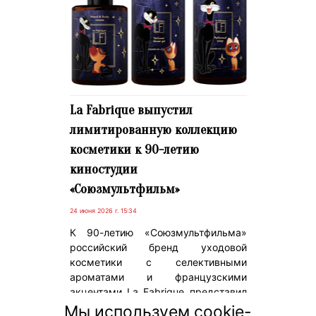
La Fabrique выпустил
лимитированную коллекцию
косметики к 90-летию
киностудии
«Союзмультфильм»
24 июня 2026 г. 15:34
К 90-летию «Союзмультфильма»
российский бренд уходовой
косметики с селективными
ароматами и французскими
акцентами La Fabrique представил
лимитированную
Мы используем cookie-