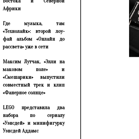
Востока и Северной
Африки
Где музыка, там
«Технолайк»: второй лоу-
фай альбом «Онлайн до
рассвета» уже в сети
Максим Лутчак, «Элли на
маковом поле» и
«Смешарики» выпустили
совместный трек и клип
«Фанерное солнце»
LEGO представила два
набора по сериалу
«Уэнсдей» и минифигурку
Уэнсдей Аддамс