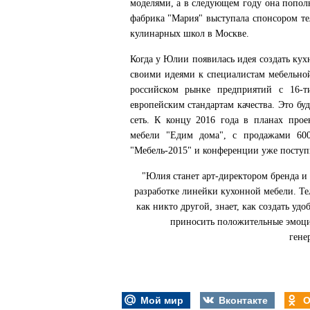
моделями, а в следующем году она попол
фабрика "Мария" выступала спонсором т
кулинарных школ в Москве.
Когда у Юлии появилась идея создать кух
своими идеями к специалистам мебельно
российском рынке предприятий с 16-т
европейским стандартам качества. Это буд
сеть. К концу 2016 года в планах прое
мебели "Едим дома", с продажами 600
"Мебель-2015" и конференции уже поступи
"Юлия станет арт-директором бренда и
разработке линейки кухонной мебели. Те
как никто другой, знает, как создать уд
приносить положительные эмоци
гене
Мой мир
Вконтакте
О