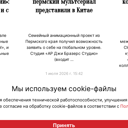
ии»:
пермский мультсериал
к
и с
представили в Китае
але
Семейный анимационный проект из
рные
Пермского края получил возможность
меж
!», и
заявить о себе на глобальном уровне.
C
ьные
Студия «АР Джи Бразерс Студио»
к
(входит …
кол
1 июля 2026 г. 15:42
#ПродвижениеБренда
#Колла
Мы используем cookie-файлы
для обеспечения технической работоспособности, улучшения
 согласие на обработку cookie-файлов в соответствии с
Пол
Вестник лицензионного рынка", licensingrussia.ru, 2009-2026
Принять