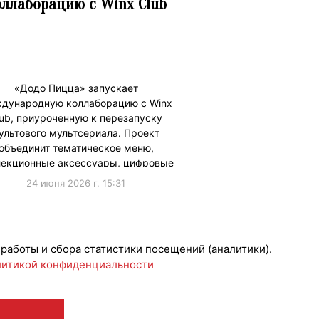
оллаборацию с Winx Club
«Додо Пицца» запускает
дународную коллаборацию с Winx
lub, приуроченную к перезапуску
ультового мультсериала. Проект
объединит тематическое меню,
лекционные аксессуары, цифровые
…
24 июня 2026 г. 15:31
борации
 работы и сбора статистики посещений (аналитики).
итикой конфиденциальности
 12+