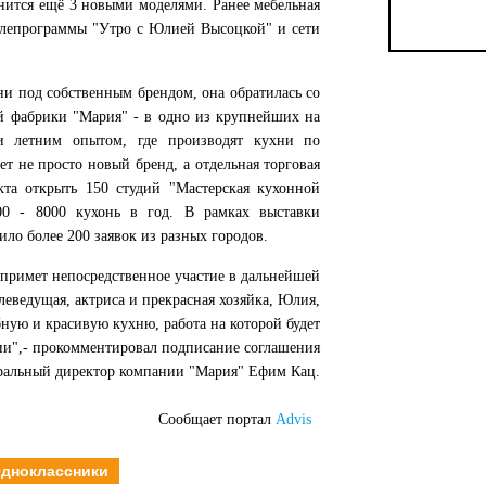
нится ещё 3 новыми моделями. Ранее мебельная
елепрограммы "Утро с Юлией Высоцкой" и сети
ни под собственным брендом, она обратилась со
й фабрики "Мария" - в одно из крупнейших на
и летним опытом, где производят кухни по
ет не просто новый бренд, а отдельная торговая
кта открыть 150 студий "Мастерская кухонной
0 - 8000 кухонь в год. В рамках выставки
ло более 200 заявок из разных городов.
 примет непосредственное участие в дальнейшей
леведущая, актриса и прекрасная хозяйка, Юлия,
обную и красивую кухню, работа на которой будет
и",- прокомментировал подписание соглашения
ральный директор компании "Мария" Ефим Кац.
Сообщает портал
Advis
дноклассники