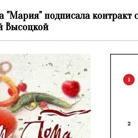
 "Мария" подписала контракт с
й Высоцкой
1
2