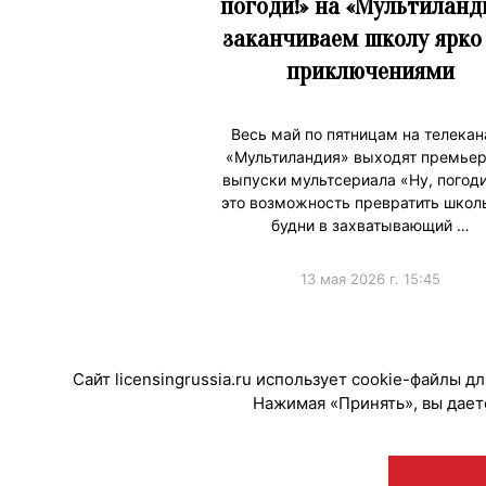
погоди!» на «Мультиланд
заканчиваем школу ярко 
приключениями
Весь май по пятницам на телекан
«Мультиландия» выходят премье
выпуски мультсериала «Ну, погоди
это возможность превратить школ
будни в захватывающий …
13 мая 2026 г. 15:45
#ПродвижениеБренда
#
Сайт licensingrussia.ru использует cookie-файлы 
Нажимая «Принять», вы даете
© "