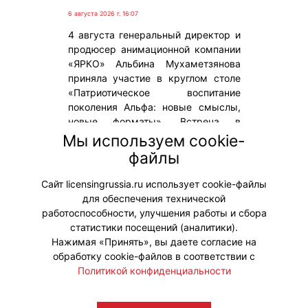
6 августа 2026 г. 16:07
4 августа генеральный директор и
продюсер анимационной компании
«ЯРКО» Альбина Мухаметзянова
приняла участие в круглом столе
«Патриотическое воспитание
поколения Альфа: новые смыслы,
новые форматы». Встреча в
Российской государственной
Мы используем cookie-
библиотеке объединила экспертов в
файлы
области образования, культуры,
политики и ветеранов СВО.
Сайт licensingrussia.ru использует cookie-файлы
для обеспечения технической
#ПродвижениеБренда
работоспособности, улучшения работы и сбора
статистики посещений (аналитики).
Нажимая «Принять», вы даете согласие на
обработку cookie-файлов в соответствии с
Политикой конфиденциальности
© "Вестник лицензионного рынка",