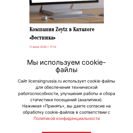
Компания Zeytz в Каталоге
«Вестника»
11 июня 2026 г. 17:13
Приглашаем вас посетить страницу
Мы используем cookie-
новой компании Zeytz в Каталоге
файлы
«Вестника».
Сайт licensingrussia.ru использует cookie-файлы
для обеспечения технической
#НовостиКаталога
работоспособности, улучшения работы и сбора
статистики посещений (аналитики).
Нажимая «Принять», вы даете согласие на
обработку cookie-файлов в соответствии с
Политикой конфиденциальности
© "Вестник лицензионного рынка",