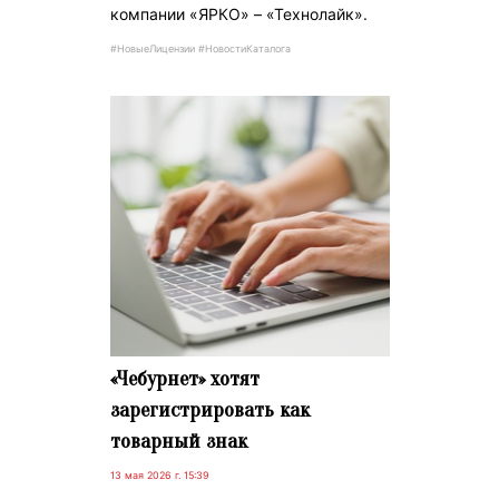
компании «ЯРКО» – «Технолайк».
#НовыеЛицензии #НовостиКаталога
«Чебурнет» хотят
зарегистрировать как
товарный знак
13 мая 2026 г. 15:39