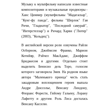
Музыку к мультфильму написали известные
композиторами и музыкальные продюсеры -
Ханс Циммер (мультфильмы "Мадагаскар",
"Кунг-фу панда", фильмы "Шерлок" Гая
Ричи, "Гладиатор", "Последний самурай",
"Интерстеллар") и Ричард Харви ("Лютер"
(2003), "Кольдиц").
В английской версии роли озвучены Райли
Осборном, Джеймсом Франко, Марион
Котийяр, Рэйчел МакАдамс, Джеффом
Бриджесом и другими. Отдельно стоит
выделить Бенисио дель Торо, голосом
которого заговорила Змея. На родном языке
автора "Маленького принца" честь стать
закадровым воплощением героев выпала
Андре Дюссолье, Венсану Линдону,
Флоранс Форести, Гийому Гальену, Лорану
Лафитту и другим. Роль Лиса досталась
Венсану Касселю.