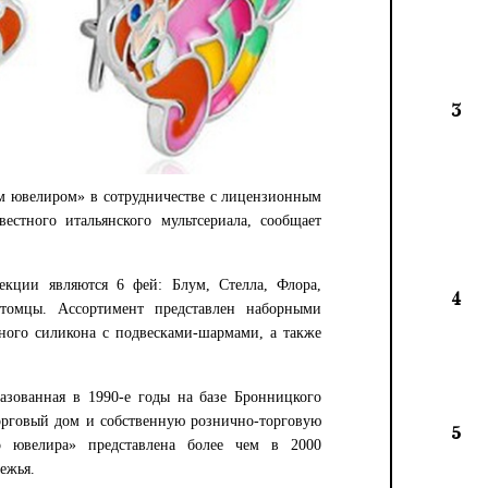
3
м ювелиром» в сотрудничестве с лицензионным
вестного итальянского мультсериала, сообщает
кции являются 6 фей: Блум, Стелла, Флора,
4
томцы. Ассортимент представлен наборными
тного силикона с подвесками-шармами, а также
зованная в 1990-е годы на базе Бронницкого
орговый дом и собственную рознично-торговую
5
о ювелира» представлена более чем в 2000
ежья.