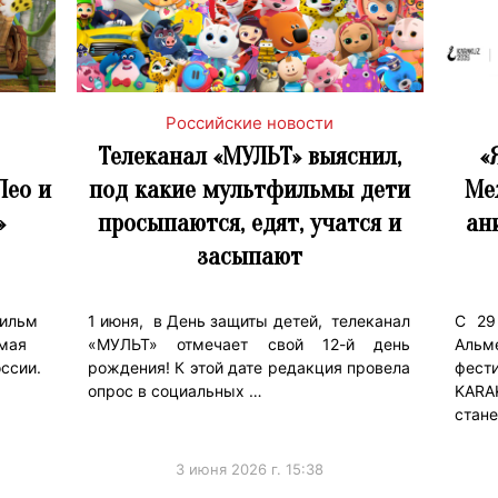
Российские новости
Телеканал «МУЛЬТ» выяснил,
«
Лео и
под какие мультфильмы дети
Ме
»
просыпаются, едят, учатся и
ан
засыпают
ильм
1 июня, в День защиты детей, телеканал
С 29
 мая
«МУЛЬТ» отмечает свой 12-й день
Альм
ссии.
рождения! К этой дате редакция провела
фест
опрос в социальных …
KARA
стане
3 июня 2026 г. 15:38