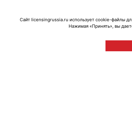
#ПродвижениеБренда
#Кинопрокат
Сайт licensingrussia.ru использует cookie-файлы 
Нажимая «Принять», вы даете
© "