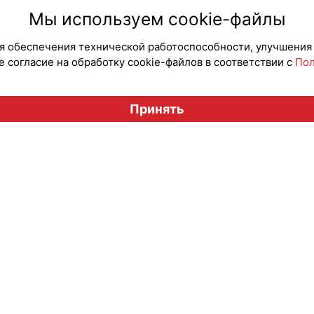
#ПродвижениеБренда
#Опросы
#Продв
Мы используем cookie-файлы
для обеспечения технической работоспособности, улучшения
 согласие на обработку cookie-файлов в соответствии с
Пол
Вестник лицензионного рынка", licensingrussia.ru, 2009-2026
Принять