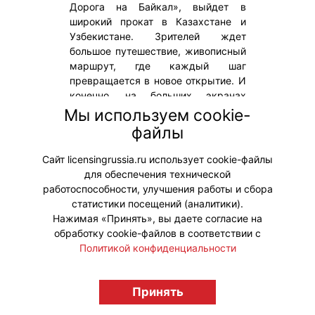
Дорога на Байкал», выйдет в
широкий прокат в Казахстане и
Узбекистане. Зрителей ждет
большое путешествие, живописный
маршрут, где каждый шаг
превращается в новое открытие. И
конечно, на больших экранах
предстанет озеро Байкал как
Мы используем cookie-
мифическое сердце истории, не
файлы
просто точка на карте, а место
силы!
Сайт licensingrussia.ru использует cookie-файлы
для обеспечения технической
#ПродвижениеБренда
работоспособности, улучшения работы и сбора
статистики посещений (аналитики).
Нажимая «Принять», вы даете согласие на
обработку cookie-файлов в соответствии с
Политикой конфиденциальности
© "Вестник лицензионного рынка",
licensingrussia.ru, 2009-2026 12+
Принять