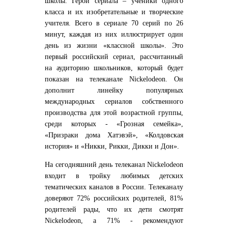
школы. Герои сериала – ученики одного
класса и их изобретательные и творческие
учителя. Всего в сериале 70 серий по 26
минут, каждая из них иллюстрирует один
день из жизни «классной школы». Это
первый российский сериал, рассчитанный
на аудиторию школьников, который будет
показан на телеканале Nickelodeon. Он
дополнит линейку популярных
международных сериалов собственного
производства для этой возрастной группы,
среди которых - «Грозная семейка»,
«Призраки дома Хатэвэй», «Колдовская
история» и «Никки, Рикки, Дикки и Дон».
На сегодняшний день телеканал Nickelodeon
входит в тройку любимых детских
тематических каналов в России. Телеканалу
доверяют 72% российских родителей, 81%
родителей рады, что их дети смотрят
Nickelodeon, а 71% - рекомендуют