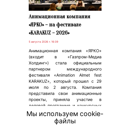
Анимационная компания
«ЯРКО» – на фестивале
«KARAKUZ – 2026»
5 августа 2026 г. 16:39
Анимационная компания «ЯРКО»
(входит в «Газпром-Медиа
Холдинг») стала официальным
партнером международного
фестиваля «Animation Almet fest
KARAKUZ», который прошел с 29
июля по 2 августа. Компания
представила свои анимационные
проекты, приняла участие в
деловой программе и конкурсных
показах, а также рассказала о
Мы используем cookie-
продвижении российских
файлы
анимационных брендов на
зарубежных рынках.