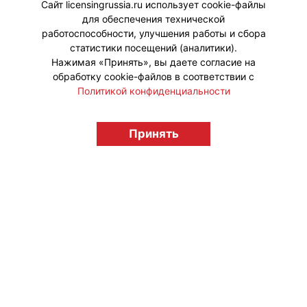
Сайт licensingrussia.ru использует cookie-файлы
для обеспечения технической
#ПродвижениеБренда
работоспособности, улучшения работы и сбора
статистики посещений (аналитики).
Нажимая «Принять», вы даете согласие на
обработку cookie-файлов в соответствии с
Политикой конфиденциальности
© "Вестник лицензионного рынка",
Принять
licensingrussia.ru, 2009-2026 12+