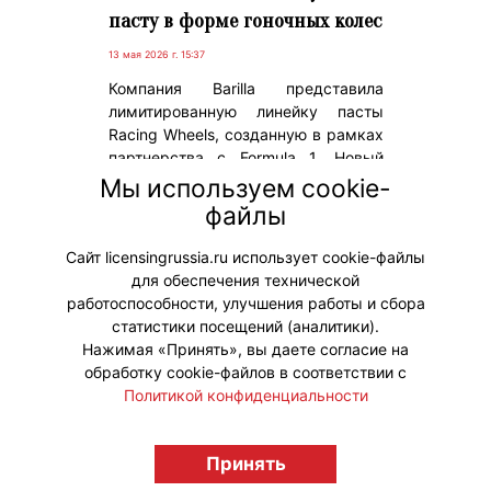
пасту в форме гоночных колес
13 мая 2026 г. 15:37
Компания Barilla представила
лимитированную линейку пасты
Racing Wheels, созданную в рамках
партнерства с Formula 1. Новый
формат макарон выполнен в виде
Мы используем cookie-
колес болидов и стал частью
файлы
стратегии по развитию спонсорской
интеграции бренда.
Сайт licensingrussia.ru использует cookie-файлы
для обеспечения технической
#Коллаборации
работоспособности, улучшения работы и сбора
статистики посещений (аналитики).
Нажимая «Принять», вы даете согласие на
обработку cookie-файлов в соответствии с
Политикой конфиденциальности
© "Вестник лицензионного рынка",
licensingrussia.ru, 2009-2026 12+
Принять