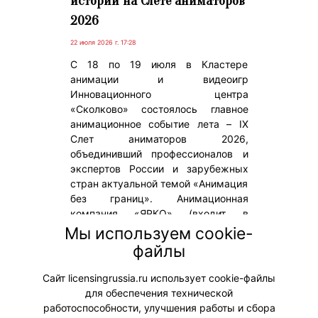
истории на Слете аниматоров
2026
22 июля 2026 г. 17:28
С 18 по 19 июля в Кластере
анимации и видеоигр
Инновационного центра
«Сколково» состоялось главное
анимационное событие лета – IX
Слет аниматоров 2026,
объединивший профессионалов и
экспертов России и зарубежных
стран актуальной темой «Анимация
без границ». Анимационная
компания «ЯРКО» (входит в
«Газпром-Медиа Холдинг») приняла
Мы используем cookie-
активное партнерское участие в
файлы
мероприятии, включая деловую и
лекционную программу.
Сайт licensingrussia.ru использует cookie-файлы
для обеспечения технической
#ПродвижениеБренда
работоспособности, улучшения работы и сбора